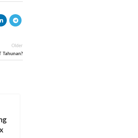
Older
T Tahunan?
EDUKASI PAJAK
ng
Geger! Babinsa dan
x
Bhabinkamtibmas Ikut Turu