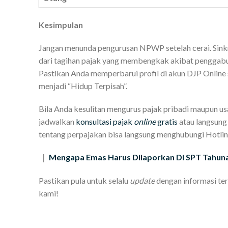
Kesimpulan
Jangan menunda pengurusan NPWP setelah cerai. Sinkr
dari tagihan pajak yang membengkak akibat penggabun
Pastikan Anda memperbarui profil di akun DJP Onlin
menjadi “Hidup Terpisah”.
Bila Anda kesulitan mengurus pajak pribadi maupun usah
jadwalkan
konsultasi pajak
online
gratis
atau langsun
tentang perpajakan bisa langsung menghubungi Hotli
Mengapa Emas Harus Dilaporkan Di SPT Tahun
|
Pastikan pula untuk selalu
update
dengan informasi ter
kami!