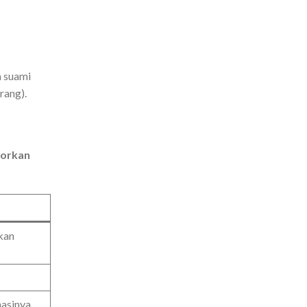
a suami
rang).
porkan
kan
asinya.