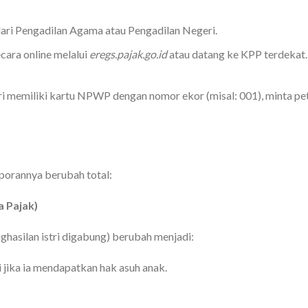
ari Pengadilan Agama atau Pengadilan Negeri.
cara online melalui
eregs.pajak.go.id
atau datang ke KPP terdekat. 
ri memiliki kartu NPWP dengan nomor ekor (misal: 001), minta p
porannya berubah total:
a Pajak)
hasilan istri digabung) berubah menjadi:
 jika ia mendapatkan hak asuh anak.