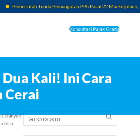
emerintah Tunda Pemungutan PPh Pasal 22 Marketplace, Pajak yan
Konsultasi Pajak Gratis
ua Kali! Ini Cara
 Cerai
ak. Banyak
u bisa