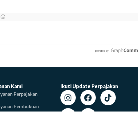
anan Kami
Ikuti Update Perpajakan
yanan Perpajakan
ayanan Pembukuan
yanan Perizinan
AQ