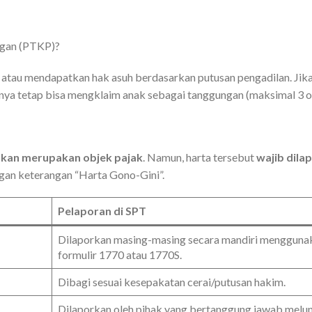
ngan (PTKP)?
 atau mendapatkan hak asuh berdasarkan putusan pengadilan. Jik
nya tetap bisa mengklaim anak sebagai tanggungan (maksimal 3 o
kan merupakan objek pajak
. Namun, harta tersebut
wajib dila
gan keterangan “Harta Gono-Gini”.
Pelaporan di SPT
Dilaporkan masing-masing secara mandiri mengguna
formulir 1770 atau 1770S.
Dibagi sesuai kesepakatan cerai/putusan hakim.
Dilaporkan oleh pihak yang bertanggung jawab melun