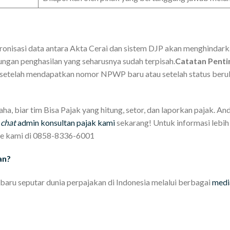
onisasi data antara Akta Cerai dan sistem DJP akan menghindar
gan penghasilan yang seharusnya sudah terpisah.
Catatan Penti
e setelah mendapatkan nomor NPWP baru atau setelah status ber
a, biar tim Bisa Pajak yang hitung, setor, dan laporkan pajak. An
g
chat
admin konsultan pajak kami
sekarang! Untuk informasi lebih 
ne kami di 0858-8336-6001
an?
baru seputar dunia perpajakan di Indonesia melalui berbagai
media