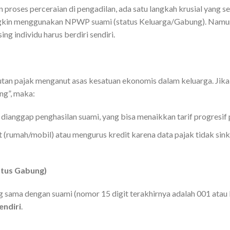
 proses perceraian di pengadilan, ada satu langkah krusial yang se
ungkin menggunakan NPWP suami (status Keluarga/Gabung). Namun
g individu harus berdiri sendiri.
utan pajak menganut asas kesatuan ekonomis dalam keluarga. Jika 
ng”, maka:
 dianggap penghasilan suami, yang bisa menaikkan tarif progresif 
et (rumah/mobil) atau mengurus kredit karena data pajak tidak sin
tus Gabung)
sama dengan suami (nomor 15 digit terakhirnya adalah 001 atau
ndiri
.