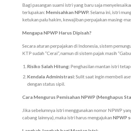
Bagi pasangan suami istri yang baru saja menyelesaikan
terlupakan:
Memisahkan NPWP.
Selama ini, istri m
ketukan palu hakim, kewajiban perpajakan masing-masin
Mengapa NPWP Harus Dipisah?
Secara aturan perpajakan di Indonesia, sistem pemung
KTP sudah “Cerai”, namun di sistem pajak masih “Gabu
Risiko Salah Hitung:
Penghasilan mantan istri tetap
Kendala Administrasi:
Sulit saat ingin membeli as
dengan status sipil.
Cara Mengurus Pemisahan NPWP (Menghapus Sta
Jika sebelumnya istri menggunakan nomor NPWP yang 
cabang lainnya), maka istri harus mengajukan
NPWP se
Langkah-langkah bagi Mantan Istri: