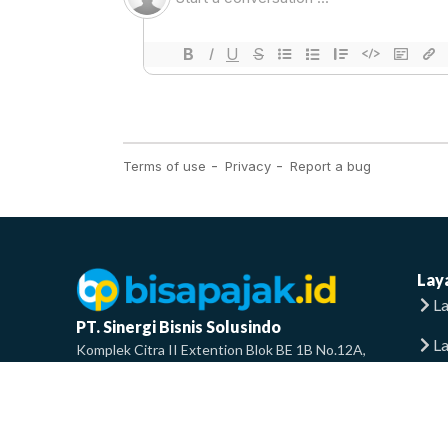
Lay
La
PT. Sinergi Bisnis Solusindo
L
Komplek Citra II Extention Blok BE 1B No.12A,
RT.2/RW.8, Pegadungan, Kec. Kalideres, Kota Jakarta
La
Barat, Daerah Khusus Ibukota Jakarta 11830
info@bisapajak.id
F
0858-8336-6001