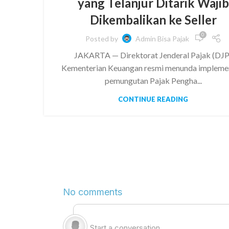
yang Telanjur Ditarik Wajib
Dikembalikan ke Seller
0
Posted by
Admin Bisa Pajak
JAKARTA — Direktorat Jenderal Pajak (DJP
Kementerian Keuangan resmi menunda impleme
pemungutan Pajak Pengha...
CONTINUE READING