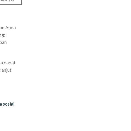
kan Anda
ng:
ubah
da dapat
lanjut
 sosial