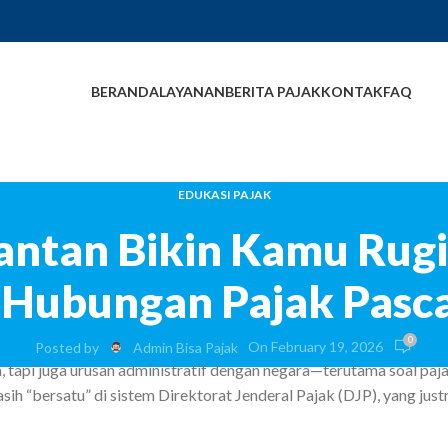
P
BERANDA
LAYANAN
BERITA PAJAK
KONTAK
FAQ
EDUKASI PAJAK
ntan Bikin Kamu Rugi D
 Hubungan Pajak Pasca
0
On February 19, 2026
Posted by
Admin Bisa Pajak
, tapi juga urusan administratif dengan negara—terutama soal paj
 “bersatu” di sistem Direktorat Jenderal Pajak (DJP), yang justr