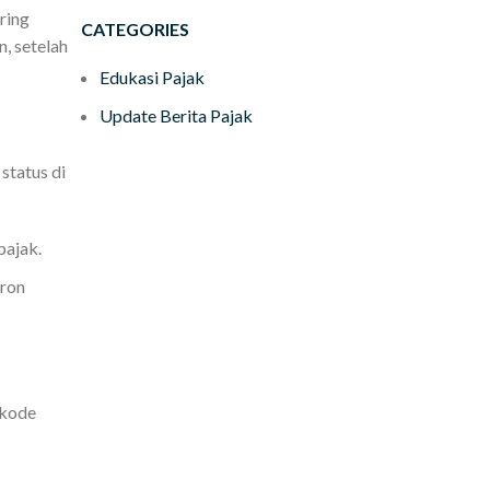
ring
CATEGORIES
, setelah
Edukasi Pajak
Update Berita Pajak
status di
pajak.
kron
 kode