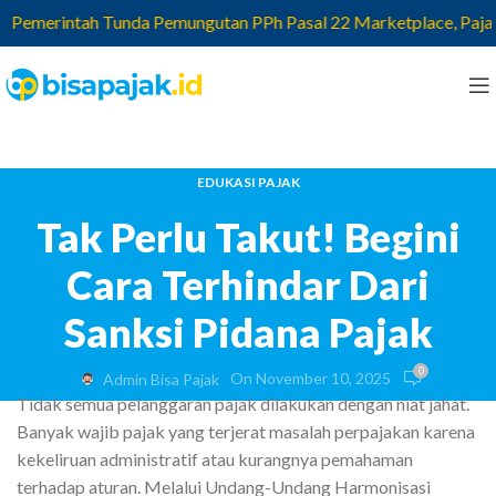
emerintah Tunda Pemungutan PPh Pasal 22 Marketplace, Pajak yan
EDUKASI PAJAK
Tak Perlu Takut! Begini
Cara Terhindar Dari
Sanksi Pidana Pajak
0
On November 10, 2025
Admin Bisa Pajak
Tidak semua pelanggaran pajak dilakukan dengan niat jahat.
Banyak wajib pajak yang terjerat masalah perpajakan karena
kekeliruan administratif atau kurangnya pemahaman
terhadap aturan. Melalui Undang-Undang Harmonisasi