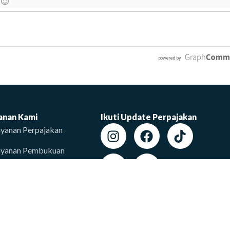
anan Kami
Ikuti Update Perpajakan
yanan Perpajakan
ayanan Pembukuan
yanan Perizinan
AQ
entang Kami