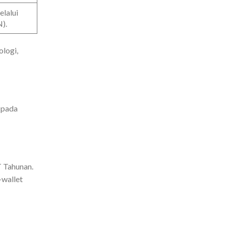
elalui
).
logi,
 pada
T Tahunan.
-wallet