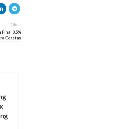
Older
 Final 0,5%
Era Coretax
EDUKASI PAJAK
ng
Geger! Babinsa dan
x
Bhabinkamtibmas Ikut Turu
ing
Tangan Awasi Pajak: Benark
TNI-Polri Bakal Periksa dan