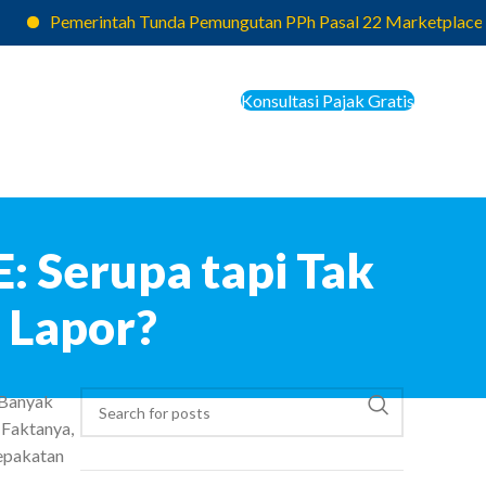
Pemerintah Tunda Pemungutan PPh Pasal 22 Marketplace, Pajak ya
Konsultasi Pajak Gratis
E: Serupa tapi Tak
 Lapor?
 Banyak
 Faktanya,
sepakatan