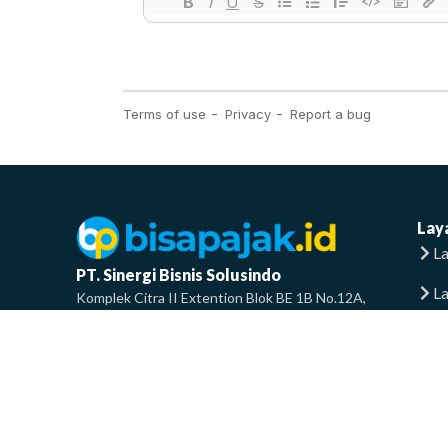
Lay
La
PT. Sinergi Bisnis Solusindo
L
Komplek Citra II Extention Blok BE 1B No.12A,
RT.2/RW.8, Pegadungan, Kec. Kalideres, Kota Jakarta
La
Barat, Daerah Khusus Ibukota Jakarta 11830
info@bisapajak.id
F
0858-8336-6001
T