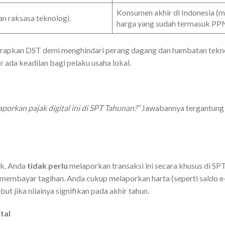
Konsumen akhir di Indonesia (m
n raksasa teknologi.
harga yang sudah termasuk PPN
erapkan DST demi menghindari perang dagang dan hambatan tekno
r ada keadilan bagi pelaku usaha lokal.
porkan pajak digital ini di SPT Tahunan?”
Jawabannya tergantung
ok, Anda
tidak perlu
melaporkan transaksi ini secara khusus di SP
embayar tagihan. Anda cukup melaporkan harta (seperti saldo e
ut jika nilainya signifikan pada akhir tahun.
tal