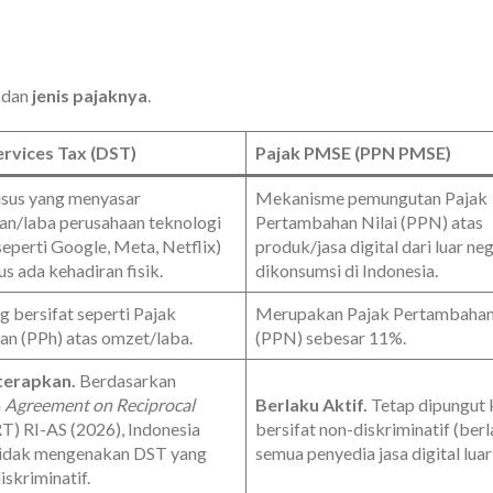
dan
jenis pajaknya
.
ervices Tax (DST)
Pajak PMSE (PPN PMSE)
usus yang menyasar
Mekanisme pemungutan Pajak
an/laba perusahaan teknologi
Pertambahan Nilai (PPN) atas
seperti Google, Meta, Netflix)
produk/jasa digital dari luar ne
us ada kehadiran fisik.
dikonsumsi di Indonesia.
 bersifat seperti Pajak
Merupakan Pajak Pertambahan 
an (PPh) atas omzet/laba.
(PPN) sebesar 11%.
terapkan.
Berdasarkan
n
Agreement on Reciprocal
Berlaku Aktif.
Tetap dipungut 
T) RI-AS (2026), Indonesia
bersifat non-diskriminatif (ber
tidak mengenakan DST yang
semua penyedia jasa digital luar
iskriminatif.