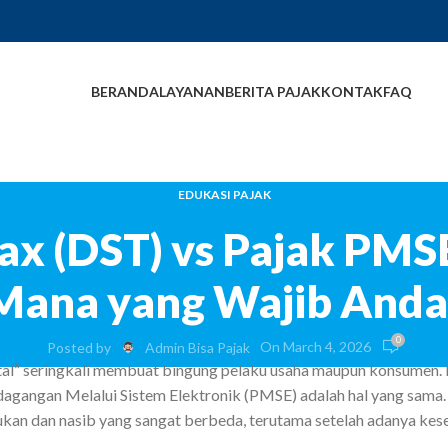
BERANDA
LAYANAN
BERITA PAJAK
KONTAK
FAQ
EDUKASI PAJAK
Tax (DST) vs Pajak PMS
Mana yang Wajib Anda
0
On March 4, 2026
Posted by
Admin Bisa Pajak
igital” seringkali membuat bingung pelaku usaha maupun konsumen.
agangan Melalui Sistem Elektronik (PMSE) adalah hal yang sama.
dukan dan nasib yang sangat berbeda, terutama setelah adanya ke