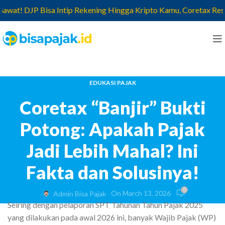
t! DJP Bisa Intip Rekening Hingga Kripto Kamu, Coretax Resmi J
EDUKASI PAJAK
Coretax “Banjir” Bukti
Potong: Apakah Pajak
Jadi Lebih Mahal? Ini
Fakta dan Solusinya!
0
On March 13, 2026
Admin Bisa Pajak
Seiring dengan pelaporan SPT Tahunan Tahun Pajak 2025
yang dilakukan pada awal 2026 ini, banyak Wajib Pajak (WP)