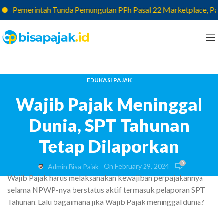
Pemerintah Tunda Pemungutan PPh Pasal 22 Marketplace, Pajak y
EDUKASI PAJAK
Wajib Pajak Meninggal
Dunia, SPT Tahunan
Tetap Dilaporkan
0
On February 29, 2024
Admin Bisa Pajak
Wajib Pajak harus melaksanakan kewajiban perpajakannya
selama NPWP-nya berstatus aktif termasuk pelaporan SPT
Tahunan. Lalu bagaimana jika Wajib Pajak meninggal dunia?