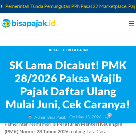
Pemerintah Tunda Pemungutan PPh Pasal 22 Marketplace, Pajak ya
UPDATE BERITA PAJAK
SK Lama Dicabut! PMK
28/2026 Paksa Wajib
Pajak Daftar Ulang
Mulai Juni, Cek Caranya!
0
On May 13, 2026
Admin Bisa Pajak
Pemerintah resmi merilis
Peraturan Menteri Keuangan
(PMK) Nomor 28 Tahun 2026
tentang Tata Cara