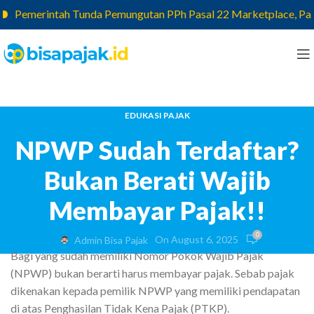
Pemerintah Tunda Pemungutan PPh Pasal 22 Marketplace, Pajak y
EDUKASI PAJAK
NPWP Sudah Terdaftar?
Bukan Berati Wajib
Membayar Pajak!!
0
On August 6, 2025
Admin Bisa Pajak
Bagi yang sudah memiliki Nomor Pokok Wajib Pajak
(NPWP) bukan berarti harus membayar pajak. Sebab pajak
dikenakan kepada pemilik NPWP yang memiliki pendapatan
di atas Penghasilan Tidak Kena Pajak (PTKP).