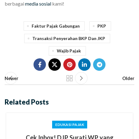
berbagai
media sosial
kami!
Faktur Pajak Gabungan
PKP
Transaksi Penyerahan BKP Dan JKP
Wajib Pajak
Newer
Older
Related Posts
EDUKASI PAJAK
Cek Inbox! DJP Surati WP yang