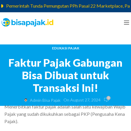
Pemerintah Tunda Pemungutan PPh Pasal 22 Marketplace, Pajak y
EDUKASI PAJAK
Faktur Pajak Gabungan
Bisa Dibuat untuk
Transaksi Ini!
0
On August 27, 2024
Admin Bisa Pajak
Menerbitkan faktur pajak adalah salah satu kewajiban Wajib
Pajak yang sudah dikukuhkan sebagai PKP (Pengusaha Kena
Pajak).