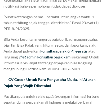
ketentuan, maka sistem administrasi DJP akan menampilkan
notifikasi bahwa permohonan tidak dapat diproses.
“Surat keterangan bebas…berlaku untuk jangka waktu 1
tahun terhitung sejak tanggal diterbitkan,” Pasal 93 ayat (1)
PER-8/PJ/2025.
Bila Anda kesulitan mengurus pajak pribadi maupun usaha,
biar tim Bisa Pajak yang hitung, setor, dan laporkan pajak.
Anda dapat jadwalkan
konsultasi pajak
online
gratis
atau
langsung
chat
admin konsultan pajak kami
sekarang! Untuk
informasi lebih lanjut tentang perpajakan bisa langsung
menghubungi Hotline kami di 0858-8336-6001
CV Cocok Untuk Para Pengusaha Muda, Ini Aturan
|
Pajak Yang Wajib Diketahui
Pastikan pula untuk selalu
update
dengan informasi terbaru
seputar dunia perpajakan di Indonesia melalui berbagai