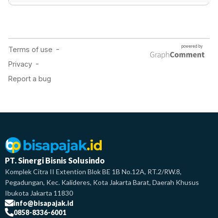
PT. Sinergi Bisnis Solusindo
Komplek Citra II Extention Blok BE 1B No.12A, RT.2/RW.8,
Pegadungan, Kec. Kalideres, Kota Jakarta Barat, Daerah Khusus
Ibukota Jakarta 11830
info@bisapajak.id
0858-8336-6001