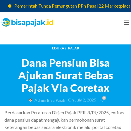
Pemerintah Tunda Pemungutan PPh Pasal 22 Marketplace, Paj
EDUKASI PAJAK
Dana Pensiun Bisa
Ajukan Surat Bebas
Pajak Via Coretax
0
On July 2, 2025
Admin Bisa Pajak
Berdasarkan Peraturan Dirjen Pajak PER-8/PJ/2025, entitas
dana pensiun dapat mengajukan permohonan surat
keterangan bebas secara elektronik melalui portal coretax