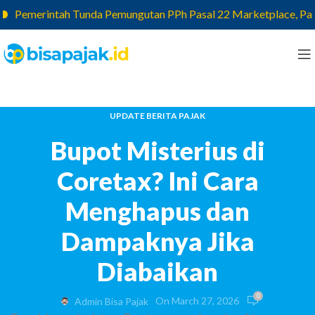
Pemerintah Tunda Pemungutan PPh Pasal 22 Marketplace, Pajak ya
UPDATE BERITA PAJAK
Bupot Misterius di
Coretax? Ini Cara
Menghapus dan
Dampaknya Jika
Diabaikan
0
On March 27, 2026
Admin Bisa Pajak