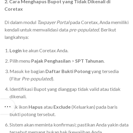
2. Cara Menghapus Bupot yang Tidak Dikenali di
Coretax
Di dalam modul
Taxpayer Portal
pada Coretax, Anda memiliki
kendali untuk memvalidasi data
pre-populated
. Berikut
langkahnya:
Login
ke akun Coretax Anda.
Pilih menu
Pajak Penghasilan
>
SPT Tahunan
.
Masuk ke bagian
Daftar Bukti Potong
yang tersedia
(Fitur
Pre-populated
).
Identifikasi Bupot yang dianggap tidak valid atau tidak
dikenali.
Klik ikon
Hapus
atau
Exclude
(Keluarkan) pada baris
bukti potong tersebut.
Sistem akan meminta konfirmasi; pastikan Anda yakin data
tersebut memang bukan hak/kewajiban Anda.