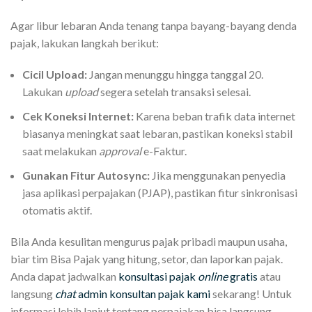
Agar libur lebaran Anda tenang tanpa bayang-bayang denda
pajak, lakukan langkah berikut:
Cicil Upload:
Jangan menunggu hingga tanggal 20.
Lakukan
upload
segera setelah transaksi selesai.
Cek Koneksi Internet:
Karena beban trafik data internet
biasanya meningkat saat lebaran, pastikan koneksi stabil
saat melakukan
approval
e-Faktur.
Gunakan Fitur Autosync:
Jika menggunakan penyedia
jasa aplikasi perpajakan (PJAP), pastikan fitur sinkronisasi
otomatis aktif.
Bila Anda kesulitan mengurus pajak pribadi maupun usaha,
biar tim Bisa Pajak yang hitung, setor, dan laporkan pajak.
Anda dapat jadwalkan
konsultasi pajak
online
gratis
atau
langsung
chat
admin konsultan pajak kami
sekarang! Untuk
informasi lebih lanjut tentang perpajakan bisa langsung