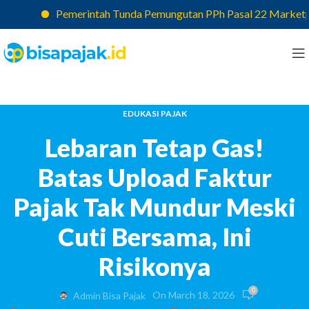
Pemerintah Tunda Pemungutan PPh Pasal 22 Marketplace,
EDUKASI PAJAK
Lebaran Tetap Gas!
Batas Upload Faktur
Pajak Tak Mundur Meski
Cuti Bersama, Ini
Risikonya
0
On March 18, 2026
Admin Bisa Pajak