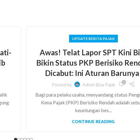
UPDATE BERITA PAJAK
ati-
Awas! Telat Lapor SPT Kini B
ib
Bikin Status PKP Berisiko Ren
Dicabut: Ini Aturan Barunya
0
Posted by
Admin Bisa Pajak
alik
Bagi para pelaku usaha, menyandang status Pen
gung
Kena Pajak (PKP) Berisiko Rendah adalah seb
keuntungan bes...
CONTINUE READING