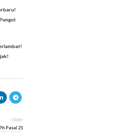
erbaru!
 Pungut
Terlambat!
jak!
Older
Ph Pasal 21