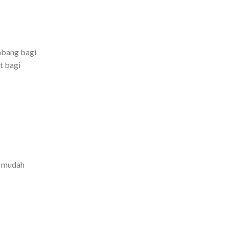
abang bagi
t bagi
h mudah