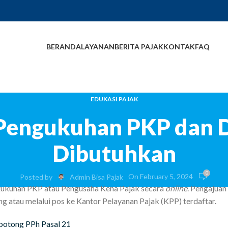
BERANDA
LAYANAN
BERITA PAJAK
KONTAK
FAQ
EDUKASI PAJAK
Pengukuhan PKP dan 
Dibutuhkan
0
On February 5, 2024
Posted by
Admin Bisa Pajak
ukuhan PKP atau Pengusaha Kena Pajak secara
online
. Pengajuan
 atau melalui pos ke Kantor Pelayanan Pajak (KPP) terdaftar.
potong PPh Pasal 21