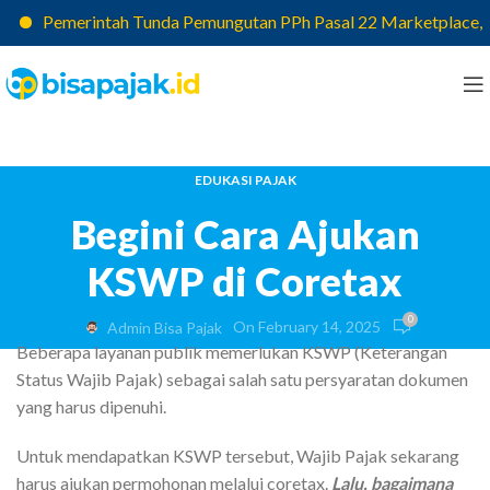
Pemerintah Tunda Pemungutan PPh Pasal 22 Marketplace, Pajak
EDUKASI PAJAK
Begini Cara Ajukan
KSWP di Coretax
0
On February 14, 2025
Admin Bisa Pajak
Beberapa layanan publik memerlukan KSWP (Keterangan
Status Wajib Pajak) sebagai salah satu persyaratan dokumen
yang harus dipenuhi.
Untuk mendapatkan KSWP tersebut, Wajib Pajak sekarang
harus ajukan permohonan melalui coretax.
Lalu, bagaimana