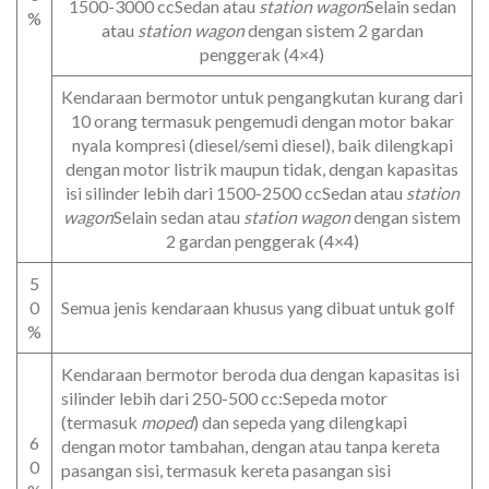
1500-3000 ccSedan atau
station wagon
Selain sedan
%
atau
station wagon
dengan sistem 2 gardan
penggerak (4×4)
Kendaraan bermotor untuk pengangkutan kurang dari
10 orang termasuk pengemudi dengan motor bakar
nyala kompresi (diesel/semi diesel), baik dilengkapi
dengan motor listrik maupun tidak, dengan kapasitas
isi silinder lebih dari 1500-2500 ccSedan atau
station
wagon
Selain sedan atau
station wagon
dengan sistem
2 gardan penggerak (4×4)
5
0
Semua jenis kendaraan khusus yang dibuat untuk golf
%
Kendaraan bermotor beroda dua dengan kapasitas isi
silinder lebih dari 250-500 cc:Sepeda motor
(termasuk
moped
) dan sepeda yang dilengkapi
6
dengan motor tambahan, dengan atau tanpa kereta
0
pasangan sisi, termasuk kereta pasangan sisi