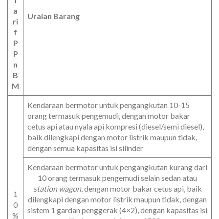
a
Uraian Barang
ri
f
P
P
n
B
M
Kendaraan bermotor untuk pengangkutan 10-15
orang termasuk pengemudi, dengan motor bakar
cetus api atau nyala api kompresi (diesel/semi diesel),
baik dilengkapi dengan motor listrik maupun tidak,
dengan semua kapasitas isi silinder
Kendaraan bermotor untuk pengangkutan kurang dari
10 orang termasuk pengemudi selain sedan atau
station wagon
, dengan motor bakar cetus api, baik
1
dilengkapi dengan motor listrik maupun tidak, dengan
0
sistem 1 gardan penggerak (4×2), dengan kapasitas isi
%