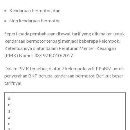
Kendaraan bermotor,
dan
Non kendaraan bermotor
Seperti pada pembahasan di awal, tarif yang dikenakan untuk
kendaraan bermotor terbagi menjadi beberapa kelompok.
Ketentuannya diatur dalam Peraturan Menteri Keuangan
(PMK) Nomor 33/PMK.010/2017.
Dalam PMK tersebut, diatur 7 kelompok tarif PPnBM untuk
penyerahan BKP berupa kendaraan bermotor. Berikut besar
tarifnya!
B
e
s
a
r
T