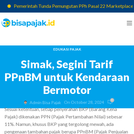
Pemerintah Tunda Pemungutan PPh Pasal 22 Marketplace, Pajak
EDUKASI PAJAK
Simak, Segini Tarif
PPnBM untuk Kendaraan
Bermotor
0
On October 28, 2024
Admin Bisa Pajak
Sesuai ketentuan, setiap penyerahan BKP (Barang Kena
Pajak) dikenakan PPN (Pajak Pertambahan Nilai) sebesar
11%. Namun, khusus BKP yang tergolong mewah, ada
pengenaan tambahan pajak berupa PPnBM (Pajak Penjualan