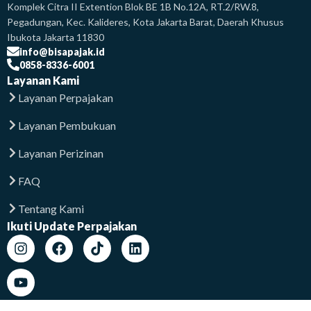
Komplek Citra II Extention Blok BE 1B No.12A, RT.2/RW.8,
Pegadungan, Kec. Kalideres, Kota Jakarta Barat, Daerah Khusus
Ibukota Jakarta 11830
info@bisapajak.id
0858-8336-6001
Layanan Kami
Layanan Perpajakan
Layanan Pembukuan
Layanan Perizinan
FAQ
Tentang Kami
Ikuti Update Perpajakan
Lokasi Kami