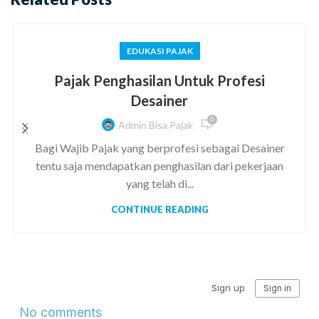
EDUKASI PAJAK
Pajak Penghasilan Untuk Profesi
Desainer
0
Admin Bisa Pajak
Bagi Wajib Pajak yang berprofesi sebagai Desainer
tentu saja mendapatkan penghasilan dari pekerjaan
yang telah di...
CONTINUE READING