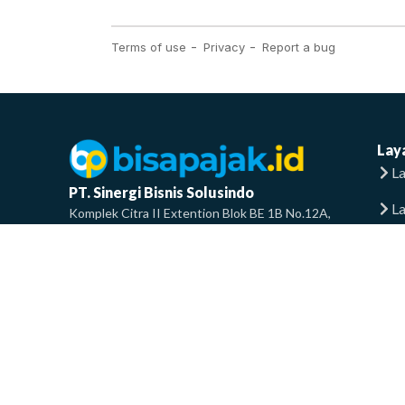
Lay
La
PT. Sinergi Bisnis Solusindo
L
Komplek Citra II Extention Blok BE 1B No.12A,
RT.2/RW.8, Pegadungan, Kec. Kalideres, Kota Jakarta
La
Barat, Daerah Khusus Ibukota Jakarta 11830
info@bisapajak.id
F
0858-8336-6001
T
© 2024
Bisa Pajak
All Rights Reserved