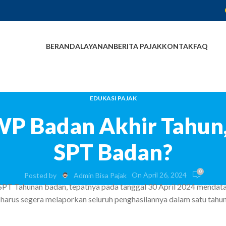
Peme
BERANDA
LAYANAN
BERITA PAJAK
KONTAK
FAQ
EDUKASI PAJAK
WP Badan Akhir Tahun,
SPT Badan?
0
On April 26, 2024
Posted by
Admin Bisa Pajak
SPT Tahunan badan, tepatnya pada tanggal 30 April 2024 mendat
arus segera melaporkan seluruh penghasilannya dalam satu tahun