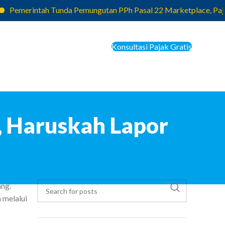
rintah Tunda Pemungutan PPh Pasal 22 Marketplace, Pajak yang T
Konsultasi Pajak Gratis
 Haruskah Lapor
ang.
 melalui