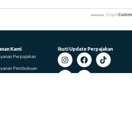
anan Kami
Ikuti Update Perpajakan
yanan Perpajakan
ayanan Pembukuan
yanan Perizinan
AQ
entang Kami