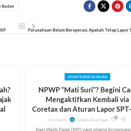
k Badan
PKP
Perusahaan Belum Beroperasi, Apakah Tetap Lapor
UPDATE BERITA PAJAK
sah?
NPWP “Mati Suri”? Begini Ca
ajak
Mengaktifkan Kembali via
al
Coretax dan Aturan Lapor SPT
0
Posted by
Admin Bisa Pajak
Bagi Wajib Pajak (WP) yang selama ini menyan