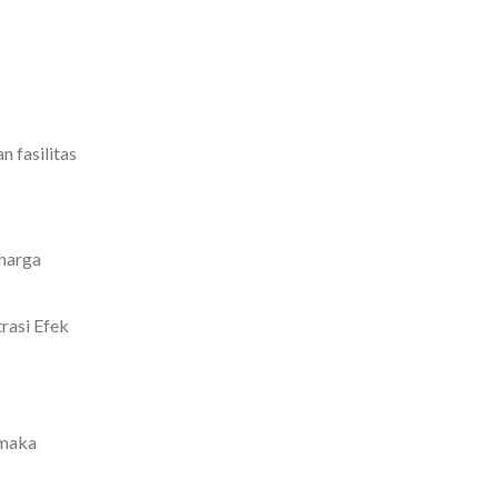
 fasilitas
 harga
rasi Efek
 maka