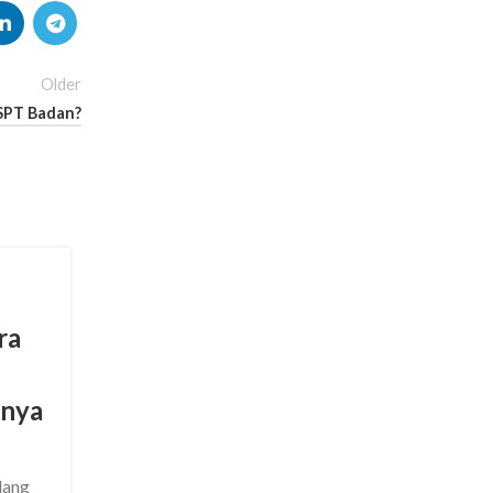
Older
 SPT Badan?
UPDATE BERITA PAJAK
ra
Cabang Usaha Tutup, Apaka
NITKU Otomatis Hilang? Sim
-nya
Aturan PER-7/PJ/2025 dan Ca
Hapusnya!
0
dang
Posted by
Admin Bisa Pajak