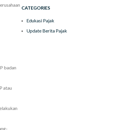
perusahaan
CATEGORIES
Edukasi Pajak
Update Berita Pajak
WP badan
P atau
melakukan
ang-