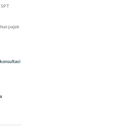
n SPT
ahun pajak
konsultasi
a