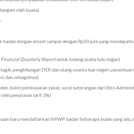
tangani oleh kuasa)
h
ak badan dengan omzet sampai dengan Rp50 juta yang mendapatkan
:
Financial Quarterly Report
untuk bidang usaha hulu migas)
rtagih, penghitungan DER dan utang swasta luar negeri, penentuan
si, dan sebagainya)
en, bukti pembayaran zakat, surat keterangan dari Biro Administ
leh penurunan tarif 3%)
ahaan baru mendaftarkan NPWP badan beberapa bulan yang lalu,