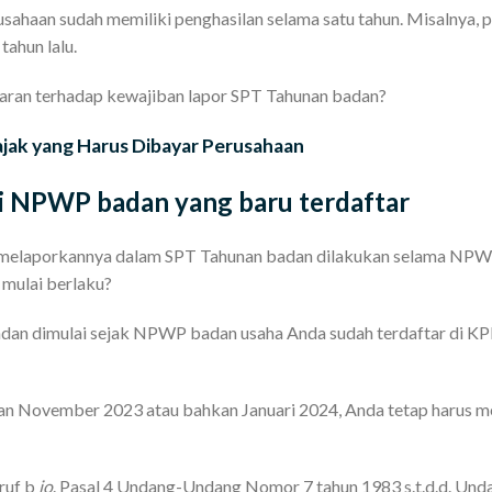
sahaan sudah memiliki penghasilan selama satu tahun. Misalnya, 
ahun lalu.
garan terhadap kewajiban lapor SPT Tahunan badan?
 Pajak yang Harus Dibayar Perusahaan
i NPWP badan yang baru terdaftar
n melaporkannya dalam SPT Tahunan badan dilakukan selama NP
 mulai berlaku?
an dimulai sejak NPWP badan usaha Anda sudah terdaftar di KP
an November 2023 atau bahkan Januari 2024, Anda tetap harus 
uruf b
jo
. Pasal 4 Undang-Undang Nomor 7 tahun 1983 s.t.d.d. Und