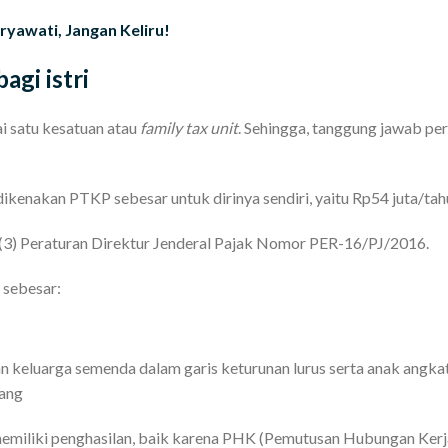
ryawati, Jangan Keliru!
gi istri
ai satu kesatuan atau
family tax unit
. Sehingga, tanggung jawab pe
 dikenakan PTKP sebesar untuk dirinya sendiri, yaitu Rp54 juta/tah
 (3) Peraturan Direktur Jenderal Pajak Nomor PER-16/PJ/2016.
 sebesar:
an keluarga semenda dalam garis keturunan lurus serta anak angka
rang
memiliki penghasilan, baik karena PHK (Pemutusan Hubungan Kerja