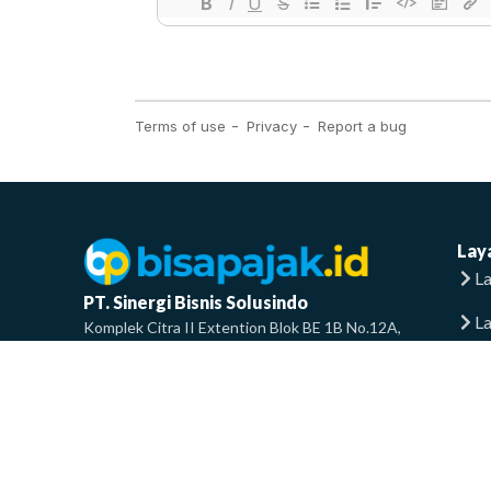
Lay
La
PT. Sinergi Bisnis Solusindo
L
Komplek Citra II Extention Blok BE 1B No.12A,
RT.2/RW.8, Pegadungan, Kec. Kalideres, Kota Jakarta
La
Barat, Daerah Khusus Ibukota Jakarta 11830
info@bisapajak.id
F
0858-8336-6001
T