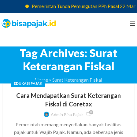
Pemerintah Tunda Pemungutan PPh Pasal 22 Marketp
Tag Archives: Surat
Keterangan Fiskal
Home
»
Surat Keterangan Fiskal
EDUKASI PAJAK
Cara Mendapatkan Surat Keterangan
Fiskal di Coretax
0
Admin Bisa Pajak
Pemerintah memang menyediakan banyak fasilitas
pajak untuk Wajib Pajak. Namun, ada beberapa jenis