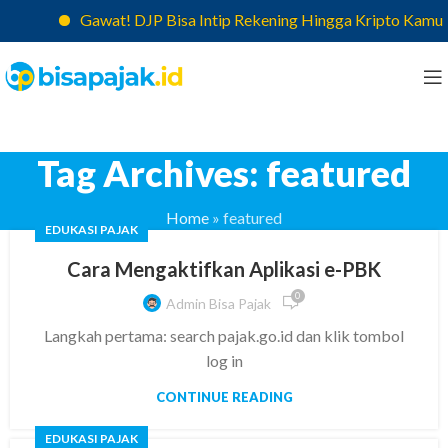
Gawat! DJP Bisa Intip Rekening Hingga Kripto Kamu, C
Tag Archives: featured
Home
»
featured
EDUKASI PAJAK
Cara Mengaktifkan Aplikasi e-PBK
0
Admin Bisa Pajak
Langkah pertama: search pajak.go.id dan klik tombol
log in
CONTINUE READING
EDUKASI PAJAK