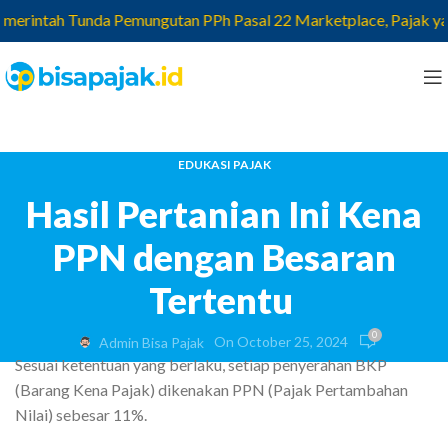
tah Tunda Pemungutan PPh Pasal 22 Marketplace, Pajak yang Tela
EDUKASI PAJAK
Hasil Pertanian Ini Kena
PPN dengan Besaran
Tertentu
0
On October 25, 2024
Admin Bisa Pajak
Sesuai ketentuan yang berlaku, setiap penyerahan BKP
(Barang Kena Pajak) dikenakan PPN (Pajak Pertambahan
Nilai) sebesar 11%.