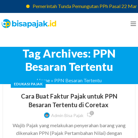
Pemerintah Tunda Pemungutan PPh Pasal 22 Marketp
Tag Archives: PPN
Besaran Tertentu
Home
»
PPN Besaran Tertentu
EDUKASI PAJAK
Cara Buat Faktur Pajak untuk PPN
Besaran Tertentu di Coretax
0
Admin Bisa Pajak
Wajib Pajak yang melakukan penyerahan barang yang
dikenakan PPN (Pajak Pertambahan Nilai) dengan