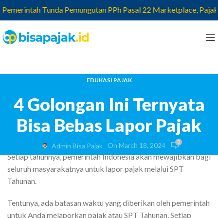
erintah Tunda Pemungutan PPh Pasal 22 Marketplace, Pajak yang 
EDUKASI PAJAK
4 Golongan Ini Ternyata
Bisa Bebas Lapor Pajak
0
On March 18, 2024
Admin Bisa Pajak
Setiap tahunnya, pemerintah Indonesia akan mewajibkan bagi
seluruh masyarakatnya untuk lapor pajak melalui SPT
Tahunan.
Tentunya, ada batasan waktu yang diberikan oleh pemerintah
untuk Anda melaporkan pajak atau SPT Tahunan. Setiap