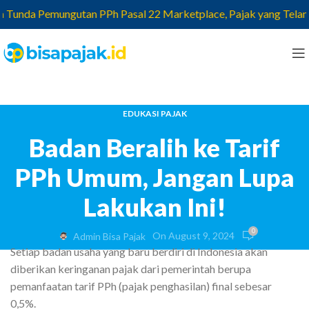
unda Pemungutan PPh Pasal 22 Marketplace, Pajak yang Telanjur 
EDUKASI PAJAK
Badan Beralih ke Tarif
PPh Umum, Jangan Lupa
Lakukan Ini!
0
On August 9, 2024
Admin Bisa Pajak
Setiap badan usaha yang baru berdiri di Indonesia akan
diberikan keringanan pajak dari pemerintah berupa
pemanfaatan tarif PPh (pajak penghasilan) final sebesar
0,5%.