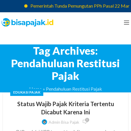
Pemerintah Tunda Pemungutan PPh Pasal 22 Marketp
Tag Archives:
Pendahuluan Restitusi
Pajak
Home
»
Pendahuluan Restitusi Pajak
EDUKASI PAJAK
Status Wajib Pajak Kriteria Tertentu
Dicabut Karena Ini
0
Admin Bisa Pajak