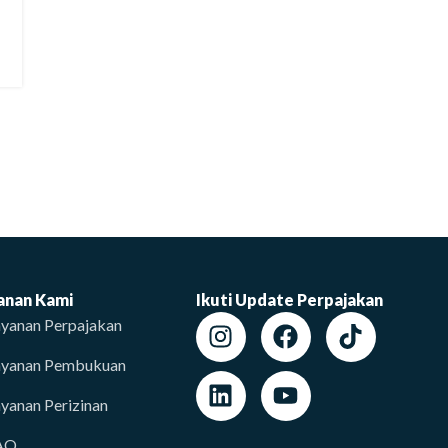
anan Kami
Ikuti Update Perpajakan
yanan Perpajakan
ayanan Pembukuan
yanan Perizinan
AQ