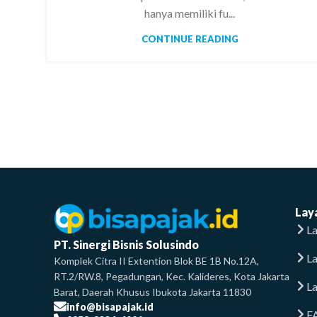
hanya memiliki fu...
CONTINUE READING
Lay
La
PT. Sinergi Bisnis Solusindo
L
Komplek Citra II Extention Blok BE 1B No.12A,
RT.2/RW.8, Pegadungan, Kec. Kalideres, Kota Jakarta
La
Barat, Daerah Khusus Ibukota Jakarta 11830
info@bisapajak.id
F