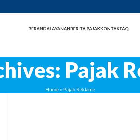
BERANDA
LAYANAN
BERITA PAJAK
KONTAK
FAQ
chives: Pajak 
Home
»
Pajak Reklame