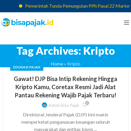
Pemerintah Tunda Pemungutan PPh Pasal 22 Marketplac
Tag Archives: Kripto
Home
»
Kripto
EDUKASI PAJAK
Gawat! DJP Bisa Intip Rekening Hingga
Kripto Kamu, Coretax Resmi Jadi Alat
Pantau Rekening Wajib Pajak Terbaru!
0
Admin Bisa Pajak
Direktorat Jenderal Pajak (DJP) kini makin
memperketat pengawasan keuangan seluruh
masyarakat dan entitas bisnis ...