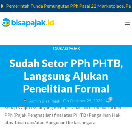
Pemerintah Tunda Pemungutan PPh Pasal 22 Marketplace, Pajak ya
EDUKASI PAJAK
Sudah Setor PPh PHTB,
Langsung Ajukan
Penelitian Formal
0
On October 29, 2024
Admin Bisa Pajak
Setiap Wajib Pajak yang menjual tanah harus menyetorkan
PPh (Pajak Penghasilan) final atas PHTB (Pengalihan Hak
atas Tanah dan/atau Bangunan) ke kas negara.