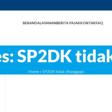
BERANDA
LAYANAN
BERITA PAJAK
KONTAK
FAQ
s: SP2DK tida
Home
»
SP2DK tidak ditanggapi