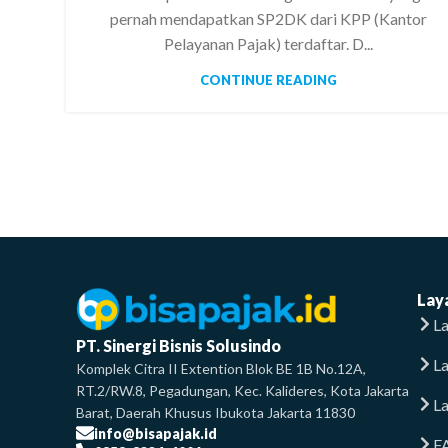
pernah mendapatkan SP2DK dari KPP (Kantor
Pelayanan Pajak) terdaftar. D...
CONTINUE READING
Lay
La
PT. Sinergi Bisnis Solusindo
L
Komplek Citra II Extention Blok BE 1B No.12A,
RT.2/RW.8, Pegadungan, Kec. Kalideres, Kota Jakarta
La
Barat, Daerah Khusus Ibukota Jakarta 11830
info@bisapajak.id
F