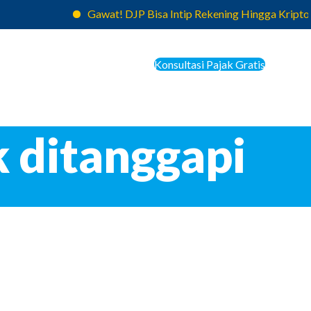
Gawat! DJP Bisa Intip Rekening Hingga Kripto K
Konsultasi Pajak Gratis
k ditanggapi