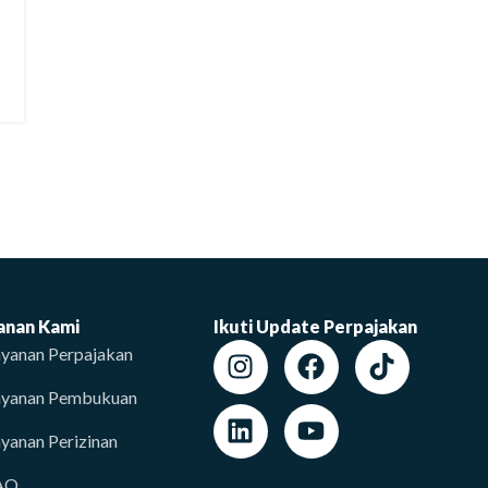
anan Kami
Ikuti Update Perpajakan
yanan Perpajakan
ayanan Pembukuan
yanan Perizinan
AQ