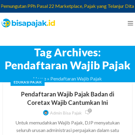
emungutan PPh Pasal 22 Marketplace, Pajak yang Telanjur Ditari
Tag Archives:
Pendaftaran Wajib Pajak
Home
»
Pendaftaran Wajib Pajak
EDUKASI PAJAK
Pendaftaran Wajib Pajak Badan di
Coretax Wajib Cantumkan Ini
0
Admin Bisa Pajak
Untuk memudahkan Wajib Pajak, DJP menyatukan
seluruh urusan administrasi perpajakan dalam satu