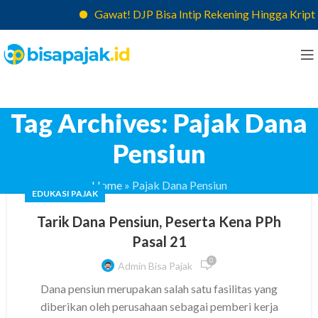
Gawat! DJP Bisa Intip Rekening Hingga Kripto
Tag Archives: Pajak Dana
Pensiun
Home
»
Pajak Dana Pensiun
EDUKASI PAJAK
Tarik Dana Pensiun, Peserta Kena PPh
Pasal 21
0
Admin Bisa Pajak
Dana pensiun merupakan salah satu fasilitas yang
diberikan oleh perusahaan sebagai pemberi kerja