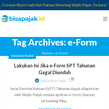
 Coretax Resmi Jadi Alat Pantau Rekening Wajib Pajak Terbaru!
Tag Archives: e-Form
Home
»
e-Form
EDUKASI PAJAK
Lakukan Ini Jika e-Form SPT Tahunan
Gagal Diunduh
0
Admin Bisa Pajak
Surat Pemberitahuan (SPT) Tahunan dapat dilaporkan
oleh Wajib Pajak melalui aplikasi e-form. Namun,
terkadang Waj...