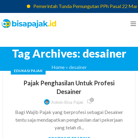
Pemerintah Tunda Pemungutan PPh Pasal 22 Marketp
Tag Archives: desainer
Home
»
desainer
EDUKASI PAJAK
Pajak Penghasilan Untuk Profesi
Desainer
0
Admin Bisa Pajak
Bagi Wajib Pajak yang berprofesi sebagai Desainer
tentu saja mendapatkan penghasilan dari pekerjaan
yang telah di...